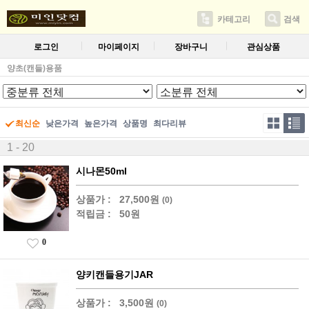
카테고리
검색
로그인
마이페이지
장바구니
관심상품
양초(캔들)용품
최신순
낮은가격
높은가격
상품명
최다리뷰
1 - 20
시나몬50ml
상품가 :
27,500원
(0)
적립금 :
50원
0
양키캔들용기JAR
상품가 :
3,500원
(0)