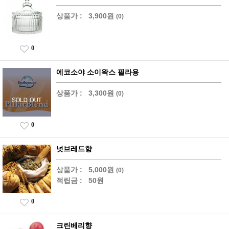
상품가 :
3,900원
(0)
0
에코소야 소이왁스 필라용
상품가 :
3,300원
(0)
0
넛브레드향
상품가 :
5,000원
(0)
적립금 :
50원
0
크린베리향