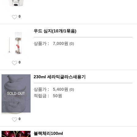
0
우드 심지(10개/1묶음)
상품가 :
7,000원
(0)
0
230ml 세라믹글라스새용기
상품가 :
5,400원
(0)
적립금 :
50원
0
블랙체리100ml