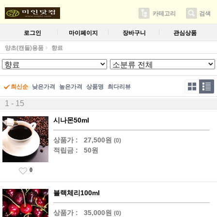
카테고리
검색
로그인
마이페이지
장바구니
관심상품
양초(캔들)용품
향료
최신순
낮은가격
높은가격
상품명
최다리뷰
1 - 15
시나몬50ml
상품가 :
27,500원
(0)
적립금 :
50원
0
블랙체리100ml
상품가 :
35,000원
(0)