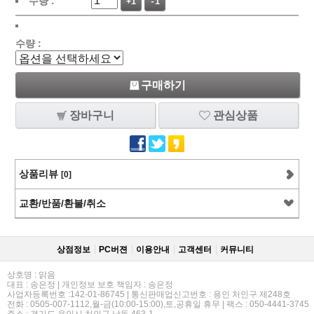
수량 :
+1
-1
수량 :
구매하기
장바구니
관심상품
상품리뷰
[0]
교환/반품/환불/취소
상점정보
PC버젼
이용안내
고객센터
커뮤니티
상호명 : 맑음
대표 : 송은정 | 개인정보 보호 책임자 : 송은정
사업자등록번호 :142-01-86745 | 통신판매업신고번호 : 용인 처인구 제248호
전화 : 0505-007-1112,월-금(10:00-15:00),토,공휴일 휴무 | 팩스 : 050-4441-3745