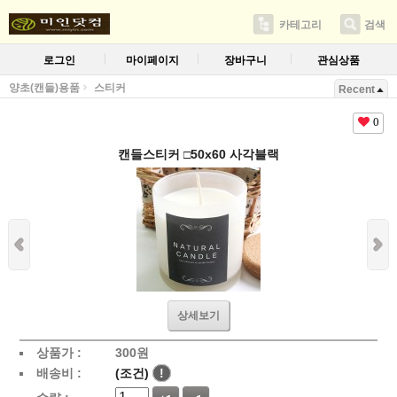
카테고리
검색
로그인
마이페이지
장바구니
관심상품
양초(캔들)용품
스티커
Recent
0
캔들스티커 □50x60 사각블랙
상세보기
상품가 :
300
원
배송비 :
(조건)
!