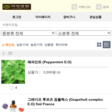
카테고리
검색
로그인
마이페이지
장바구니
관심상품
아로마오일
최신순
낮은가격
높은가격
상품명
최다리뷰
1 - 20
페파민트 (Peppermint E.O)
상품가 :
3,500원
(0)
4
그레이프 후르츠 컴플렉스 (Grapefrult complex
E.O) 5ml France