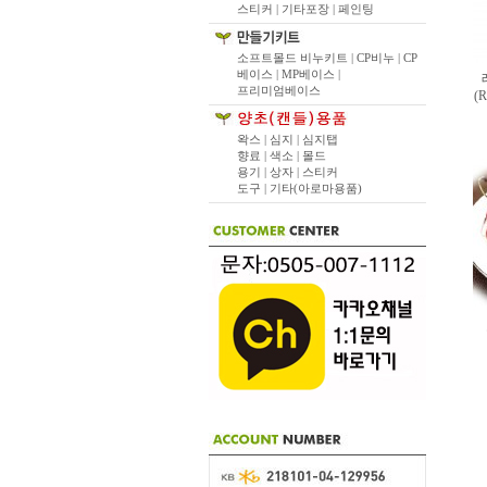
스티커 |
기타포장 |
페인팅
소프트몰드 비누키트 |
CP비누 |
CP
베이스 |
MP베이스 |
프리미엄베이스
(R
왁스 |
심지 |
심지탭
향료 |
색소 |
몰드
용기 |
상자 |
스티커
도구 |
기타(아로마용품)