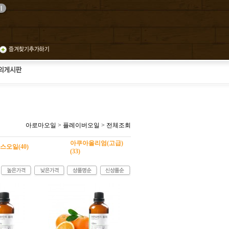
아로마오일
>
플레이버오일
>
전체조회
아쿠아올리엄(고급)
오일(40)
(33)