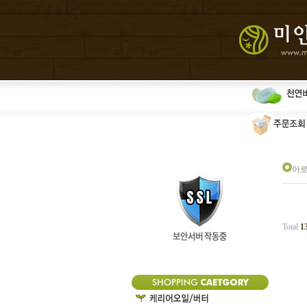
아
Total
1