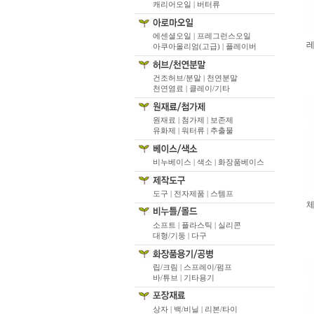
캐리어오일 |
버터류
에센셜오일 |
프레그런스오일
레
아쿠아올리엄(고급) |
플레이버
건조허브/분말 |
천연분말
천연염료 |
클레이/기타
원재료 |
첨가제 |
보존제
유화제 |
워터류 |
추출물
비누베이스 |
색소 |
화장품베이스
도구 |
전자제품 |
스템프
체
소프트 |
플라스틱 |
실리콘
대형/기둥 |
다구
립/크림 |
스프레이/펌프
바/튜브 |
기타용기
상자 |
백/비닐 |
리본/타이