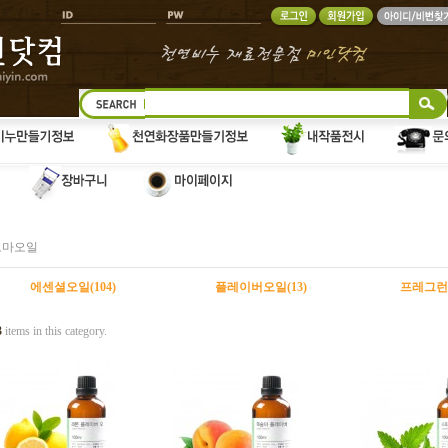
로마오일
에센셜오일(104)
플레이버오일(13)
프레그런스
3
items in this category.