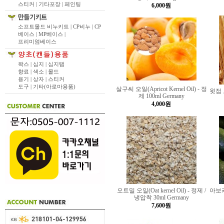
스티커 |
기타포장 |
페인팅
6,000원
소프트몰드 비누키트 |
CP비누 |
CP
베이스 |
MP베이스 |
프리미엄베이스
왁스 |
심지 |
심지탭
향료 |
색소 |
몰드
용기 |
상자 |
스티커
도구 |
기타(아로마용품)
살구씨 오일(Apricot Kernel Oil) - 정
윗점 오
제 100ml Germany
4,000원
오트밀 오일(Oat kernel Oil) - 정제 /
아보카도
냉압착 30ml Germany
7,600원