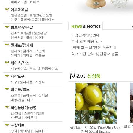
캐리어오일 |
버터류
에센셜오일 |
프레그런스오일
아쿠아올리엄(고급) |
플레이버
건조허브/분말 |
천연분말
구정연휴배송안내
천연염료 |
클레이/기타
추석 연휴 배송 안내
"택배 없는 날"관련 배송안내
원재료 |
첨가제 |
보존제
학교.기관.단체 및 관공서 납품..
유화제 |
워터류 |
추출물
비누베이스 |
색소 |
화장품베이스
도구 |
전자제품 |
스템프
소프트 |
플라스틱 |
실리콘
대형/기둥 |
다구
립/크림 |
스프레이/펌프
바/튜브 |
기타용기
발효 마
올리브 퓨어 오일(Pure Olive Oil) -
상자 |
백/비닐 |
리본/타이
정제 500ml England