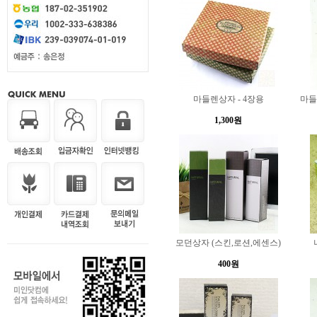
마들렌상자 - 4장용
마들
1,300원
모던상자 (스킨,로션,에센스)
400원